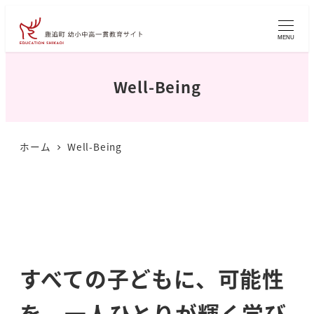
メ
イ
MENU
ン
コ
Well-Being
ン
テ
ン
ホーム
Well-Being
ツ
へ
移
動
すべての子どもに、可能性
を。一人ひとりが輝く学び