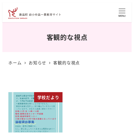
メ
イ
MENU
ン
コ
客観的な視点
ン
テ
ン
ホーム
お知らせ
客観的な視点
ツ
へ
移
動
学校だより