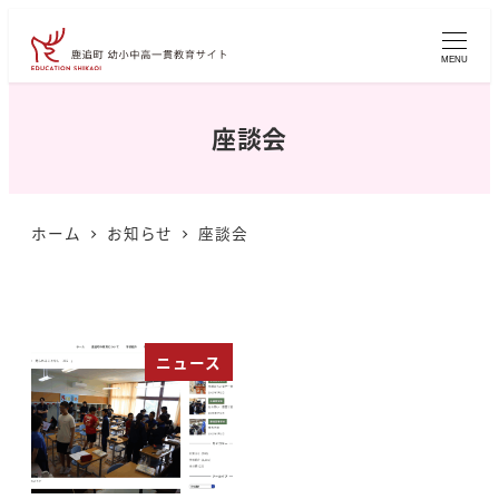
メ
イ
MENU
ン
コ
座談会
ン
テ
ン
ホーム
お知らせ
座談会
ツ
へ
移
動
ニュース