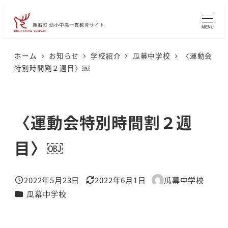
メ
イ
MENU
ン
コ
ホーム
お知らせ
学校紹介
瓜幕中学校
〈運動会
特別時間割２週目〉￼
ン
テ
ン
〈運動会特別時間割２週
ツ
へ
目〉￼
移
動
2022年5月23日
2022年6月1日
瓜幕中学校
投稿日
更新日
著
カテゴリー
瓜幕中学校
者