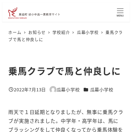
メ
イ
MENU
ン
コ
ホーム
お知らせ
学校紹介
瓜幕小学校
乗馬クラ
ブで馬と仲良しに
ン
テ
ン
乗馬クラブで馬と仲良しに
ツ
へ
移
カテゴリー
2022年7月13日
瓜幕小学校
瓜幕小学校
投稿日
著
動
者
雨天で１日延期となりましたが、無事に乗馬クラ
ブが実施されました。中学年・高学年は、馬に
ブラッシングをして仲良くなってから乗馬体験を