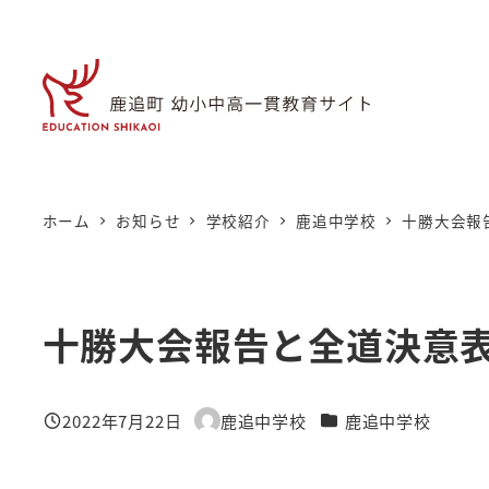
メ
イ
ン
コ
ン
テ
ン
ホーム
お知らせ
学校紹介
鹿追中学校
十勝大会報
ツ
へ
移
十勝大会報告と全道決意
動
カテゴリー
2022年7月22日
鹿追中学校
鹿追中学校
投稿日
著
者