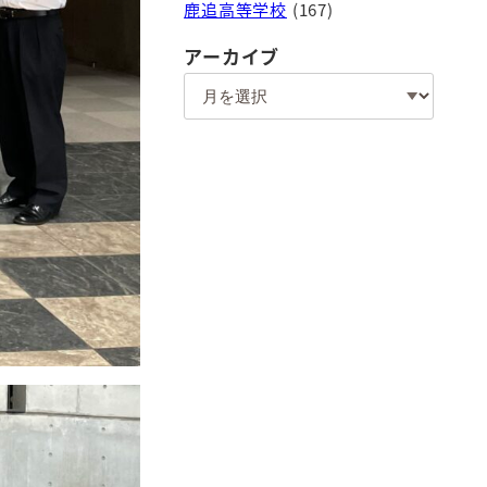
鹿追高等学校
(167)
アーカイブ
ア
ー
カ
イ
ブ