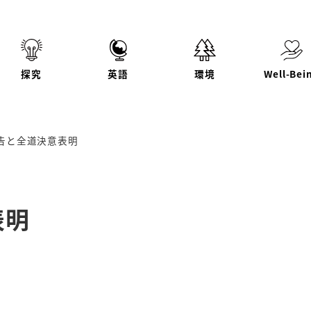
探究
英語
環境
Well-Bei
告と全道決意表明
表明