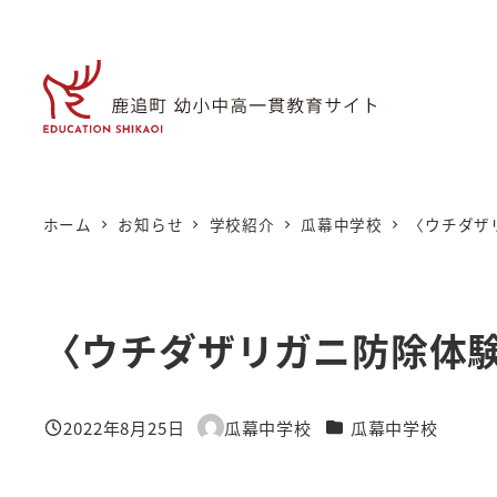
メ
イ
ン
コ
ン
テ
ン
ホーム
お知らせ
学校紹介
瓜幕中学校
〈ウチダザ
ツ
へ
移
〈ウチダザリガニ防除体
動
カテゴリー
2022年8月25日
瓜幕中学校
瓜幕中学校
投稿日
著
者