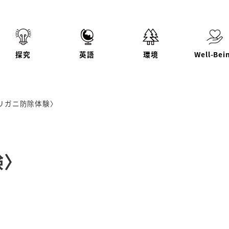
探究
英語
環境
Well-Bei
リガニ防除体験〉
験〉