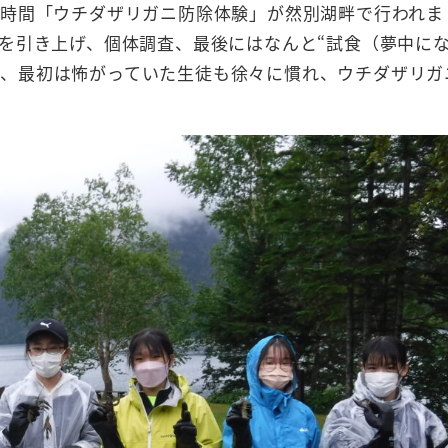
時間「ウチダザリガニ防除体験」が然別湖畔で行われま
を引き上げ、個体調査、最後にはなんと“試食（夢中に
たが…、最初は怖がっていた生徒も徐々に慣れ、ウチダザリ