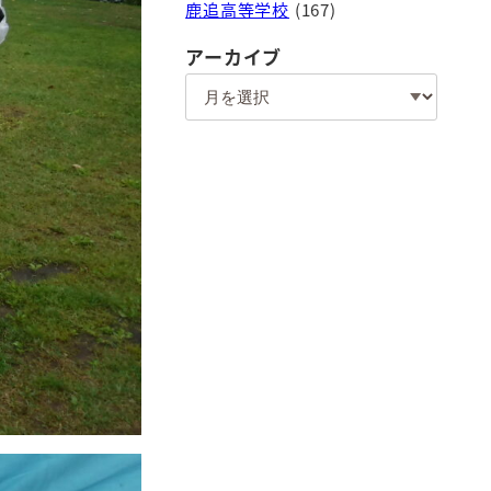
鹿追高等学校
(167)
アーカイブ
ア
ー
カ
イ
ブ