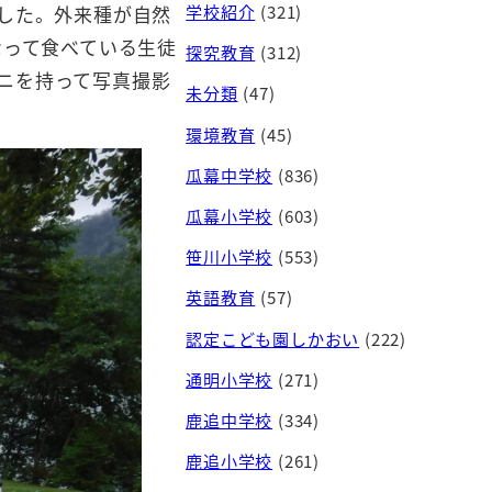
学校紹介
(321)
した。外来種が自然
なって食べている生徒
探究教育
(312)
ガニを持って写真撮影
未分類
(47)
環境教育
(45)
瓜幕中学校
(836)
瓜幕小学校
(603)
笹川小学校
(553)
英語教育
(57)
認定こども園しかおい
(222)
通明小学校
(271)
鹿追中学校
(334)
鹿追小学校
(261)