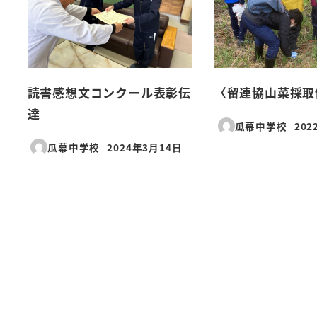
読書感想文コンクール表彰伝
〈留連協山菜採取
達
瓜幕中学校
202
投稿
瓜幕中学校
2024年3月14日
投稿日