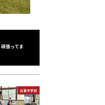
、頑張ってま
瓜幕中学校