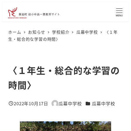
メ
イ
MENU
ン
コ
ホーム
お知らせ
学校紹介
瓜幕中学校
〈１年
生・総合的な学習の時間〉
ン
テ
ン
〈１年生・総合的な学習の
ツ
へ
時間〉
移
動
カテゴリー
2022年10月17日
瓜幕中学校
瓜幕中学校
投稿日
著
者