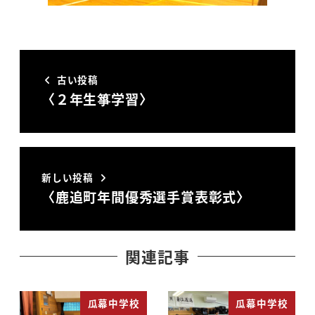
古い投稿
〈２年生箏学習〉
新しい投稿
〈鹿追町年間優秀選手賞表彰式〉
関連記事
瓜幕中学校
瓜幕中学校