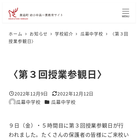
メ
イ
MENU
ン
コ
ホーム
お知らせ
学校紹介
瓜幕中学校
〈第３回
授業参観日〉
ン
テ
ン
〈第３回授業参観日〉
ツ
へ
移
2022年12月9日
2022年12月12日
投稿日
更新日
動
カテゴリー
瓜幕中学校
瓜幕中学校
著
者
９日（金）・５時間目に第３回授業参観日が行
われました。たくさんの保護者の皆様にご来校い