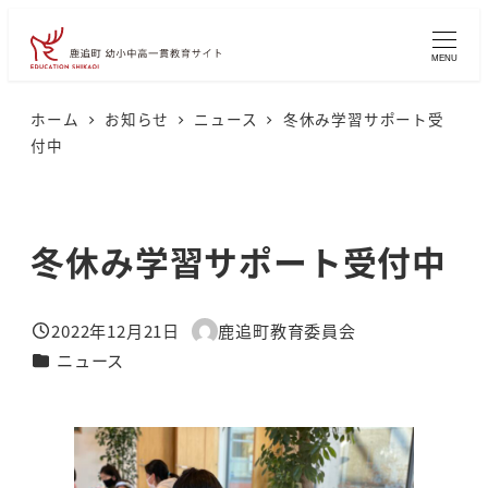
メ
イ
MENU
ン
コ
ホーム
お知らせ
ニュース
冬休み学習サポート受
付中
ン
テ
ン
冬休み学習サポート受付中
ツ
へ
移
2022年12月21日
鹿追町教育委員会
投稿日
著
動
カテゴリー
ニュース
者