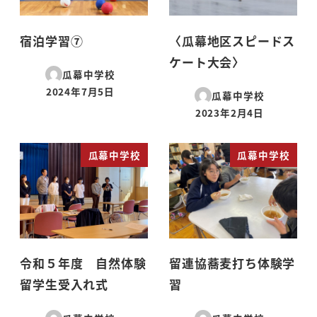
宿泊学習⑦
〈瓜幕地区スピードス
ケート大会〉
瓜幕中学校
2024年7月5日
瓜幕中学校
投稿日
2023年2月4日
投稿日
瓜幕中学校
瓜幕中学校
令和５年度 自然体験
留連協蕎麦打ち体験学
留学生受入れ式
習