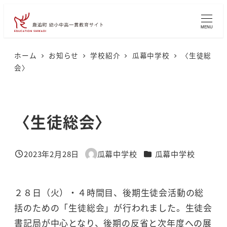
メ
イ
MENU
ン
コ
ホーム
お知らせ
学校紹介
瓜幕中学校
〈生徒総
会〉
ン
テ
ン
〈生徒総会〉
ツ
へ
移
カテゴリー
2023年2月28日
瓜幕中学校
瓜幕中学校
投稿日
著
動
者
２８日（火）・４時間目、後期生徒会活動の総
括のための「生徒総会」が行われました。生徒会
書記局が中心となり、後期の反省と次年度への展