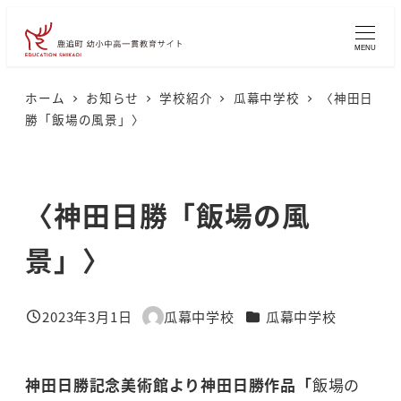
メ
イ
MENU
ン
コ
ホーム
お知らせ
学校紹介
瓜幕中学校
〈神田日
勝「飯場の風景」〉
ン
テ
ン
〈神田日勝「飯場の風
ツ
へ
景」〉
移
動
カテゴリー
2023年3月1日
瓜幕中学校
瓜幕中学校
投稿日
著
者
神田日勝記念美術館より神田日勝作品「
飯場の