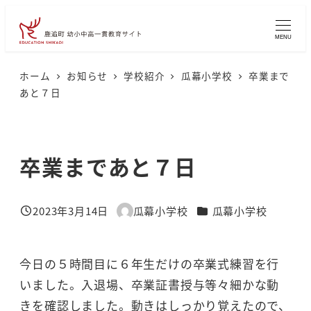
メ
イ
MENU
ン
コ
ホーム
お知らせ
学校紹介
瓜幕小学校
卒業まで
あと７日
ン
テ
ン
卒業まであと７日
ツ
へ
移
カテゴリー
2023年3月14日
瓜幕小学校
瓜幕小学校
投稿日
著
動
者
今日の５時間目に６年生だけの卒業式練習を行
いました。入退場、卒業証書授与等々細かな動
きを確認しました。動きはしっかり覚えたので、