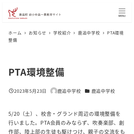
メ
イ
MENU
ン
コ
ホーム
お知らせ
学校紹介
鹿追中学校
PTA環境
整備
ン
テ
ン
PTA環境整備
ツ
へ
移
カテゴリー
2023年5月23日
鹿追中学校
鹿追中学校
投稿日
著
動
者
5/20（土）、校舎・グランド周辺の環境整備を
行いました。PTA会員のみならず、吹奏楽部、創
作部、陸上部の生徒も駆けつけ、親子の交流をも