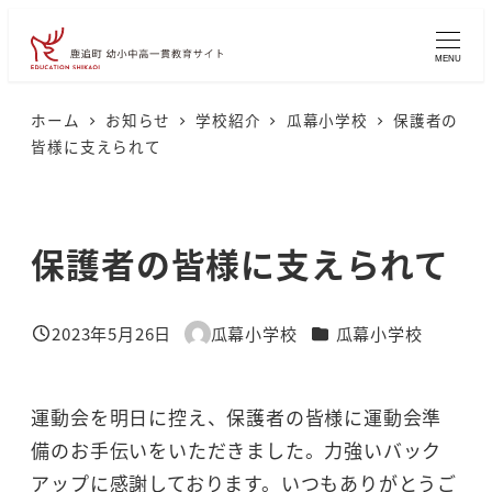
メ
イ
MENU
ン
コ
ホーム
お知らせ
学校紹介
瓜幕小学校
保護者の
皆様に支えられて
ン
テ
ン
保護者の皆様に支えられて
ツ
へ
移
カテゴリー
2023年5月26日
瓜幕小学校
瓜幕小学校
投稿日
著
動
者
運動会を明日に控え、保護者の皆様に運動会準
備のお手伝いをいただきました。力強いバック
アップに感謝しております。いつもありがとうご