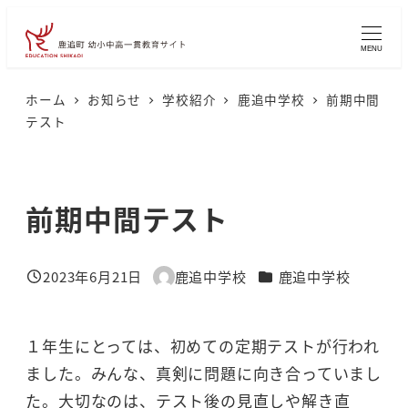
メ
イ
MENU
ン
コ
ホーム
お知らせ
学校紹介
鹿追中学校
前期中間
テスト
ン
テ
ン
前期中間テスト
ツ
へ
移
カテゴリー
2023年6月21日
鹿追中学校
鹿追中学校
投稿日
著
動
者
１年生にとっては、初めての定期テストが行われ
ました。みんな、真剣に問題に向き合っていまし
た。大切なのは、テスト後の見直しや解き直