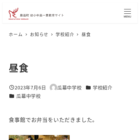
メ
イ
MENU
ン
コ
ホーム
お知らせ
学校紹介
昼食
ン
テ
ン
昼食
ツ
へ
カテゴリー
2023年7月6日
瓜幕中学校
学校紹介
移
投稿日
著
カテゴリー
瓜幕中学校
者
動
食事館でお弁当をいただきました。