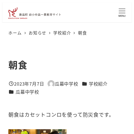
メ
イ
MENU
ン
コ
ホーム
お知らせ
学校紹介
朝食
ン
テ
ン
朝食
ツ
へ
カテゴリー
2023年7月7日
瓜幕中学校
学校紹介
移
投稿日
著
カテゴリー
瓜幕中学校
者
動
朝食はカセットコンロを使って防災食です。