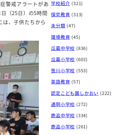
学校紹介
(321)
中症警戒アラートがあ
日（25日）の5時間
探究教育
(313)
には、子供たちから
未分類
(47)
環境教育
(45)
瓜幕中学校
(836)
瓜幕小学校
(603)
笹川小学校
(553)
英語教育
(57)
認定こども園しかおい
(222)
通明小学校
(272)
鹿追中学校
(334)
鹿追小学校
(261)