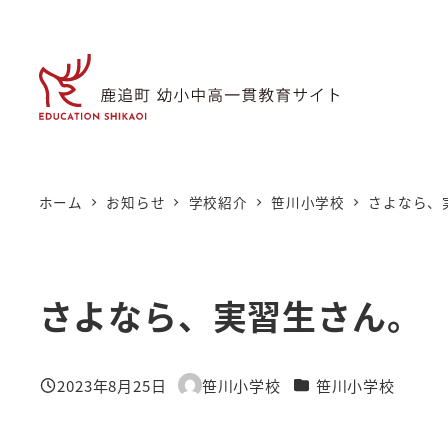
メ
イ
ン
コ
ン
テ
ン
ホーム
お知らせ
学校紹介
笹川小学校
さよなら、
ツ
へ
移
さよなら、実習生さん。
動
カテゴリー
2023年8月25日
笹川小学校
笹川小学校
投稿日
著
者