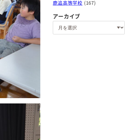
鹿追高等学校
(167)
アーカイブ
ア
ー
カ
イ
ブ