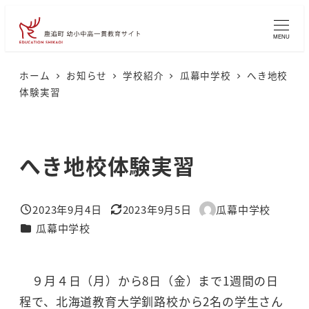
メ
イ
MENU
ン
コ
ホーム
お知らせ
学校紹介
瓜幕中学校
へき地校
体験実習
ン
テ
ン
へき地校体験実習
ツ
へ
移
2023年9月4日
2023年9月5日
瓜幕中学校
投稿日
更新日
著
動
カテゴリー
瓜幕中学校
者
９月４日（月）から8日（金）まで1週間の日
程で、北海道教育大学釧路校から2名の学生さん