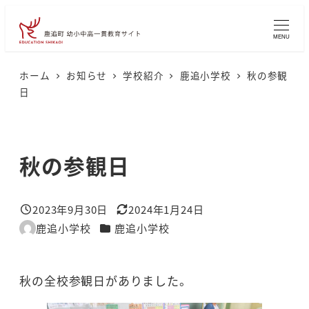
メ
イ
MENU
ン
コ
ホーム
お知らせ
学校紹介
鹿追小学校
秋の参観
日
ン
テ
ン
秋の参観日
ツ
へ
移
2023年9月30日
2024年1月24日
投稿日
更新日
動
カテゴリー
鹿追小学校
鹿追小学校
著
者
秋の全校参観日がありました。