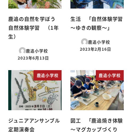
鹿追の自然を学ぼう
生活 「自然体験学習
自然体験学習 （1年
～ゆきの観察～」
生）
鹿追小学校
2023年2月16日
鹿追小学校
投稿日
2023年6月13日
投稿日
鹿追小学校
鹿追小学校
ジュニアアンサンブル
図工 「鹿追焼き体験
定期演奏会
～マグカップづくり