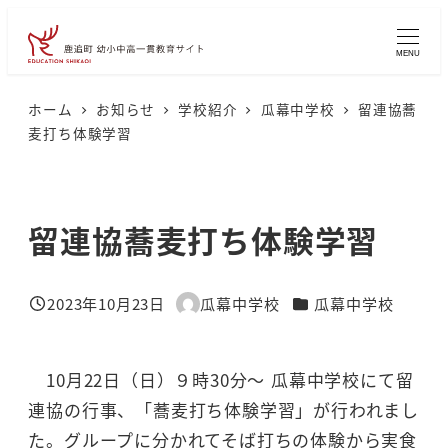
メ
イ
MENU
ン
コ
ホーム
お知らせ
学校紹介
瓜幕中学校
留連協蕎
麦打ち体験学習
ン
テ
ン
留連協蕎麦打ち体験学習
ツ
へ
移
カテゴリー
2023年10月23日
瓜幕中学校
瓜幕中学校
投稿日
著
動
者
10月22日（日）９時30分～ 瓜幕中学校にて留
連協の行事、「蕎麦打ち体験学習」が行われまし
た。グループに分かれてそば打ちの体験から実食