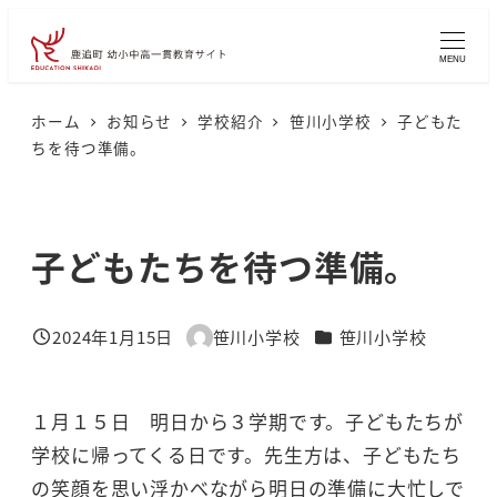
メ
イ
MENU
ン
コ
ホーム
お知らせ
学校紹介
笹川小学校
子どもた
ちを待つ準備。
ン
テ
ン
子どもたちを待つ準備。
ツ
へ
移
カテゴリー
2024年1月15日
笹川小学校
笹川小学校
投稿日
著
動
者
１月１５日 明日から３学期です。子どもたちが
学校に帰ってくる日です。先生方は、子どもたち
の笑顔を思い浮かべながら明日の準備に大忙しで