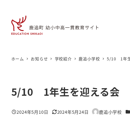
メ
イ
ン
コ
ン
テ
ン
ホーム
お知らせ
学校紹介
鹿追小学校
5/10 1
ツ
へ
移
5/10 1年生を迎える会
動
カ
2024年5月10日
2024年5月24日
鹿追小学校
投稿日
更新日
著
者