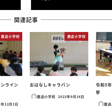
関連記事
鹿追小学校
鹿追小学校
オンライン
おはなしキャラバン
令和5
挙
鹿追小学校
2023年9月14日
投稿日
2年12月2日
鹿追
日