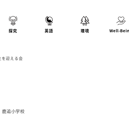
探究
英語
環境
Well-Bei
年生を迎える会
テゴリー
鹿追小学校