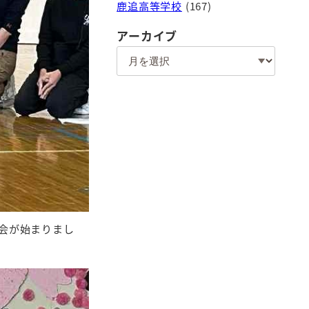
鹿追高等学校
(167)
アーカイブ
ア
ー
カ
イ
ブ
会が始まりまし