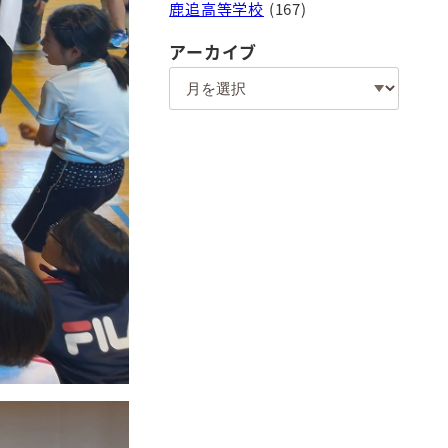
鹿追高等学校
(167)
アーカイブ
ア
ー
カ
イ
ブ