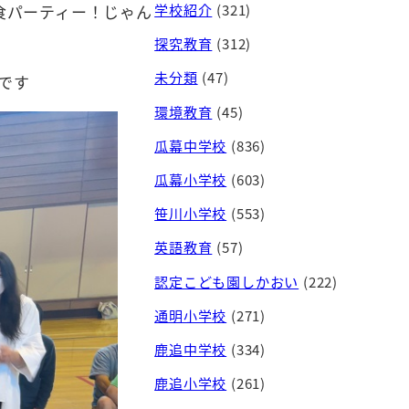
学校紹介
(321)
食パーティー！じゃん
探究教育
(312)
未分類
(47)
です
環境教育
(45)
瓜幕中学校
(836)
瓜幕小学校
(603)
笹川小学校
(553)
英語教育
(57)
認定こども園しかおい
(222)
通明小学校
(271)
鹿追中学校
(334)
鹿追小学校
(261)