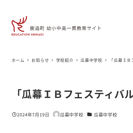
メ
イ
ン
コ
ン
テ
ン
ホーム
お知らせ
学校紹介
瓜幕中学校
「瓜幕ＩＢ
ツ
へ
移
「瓜幕ＩＢフェスティバ
動
カテゴリー
2024年7月19日
瓜幕中学校
瓜幕中学校
投稿日
著
者