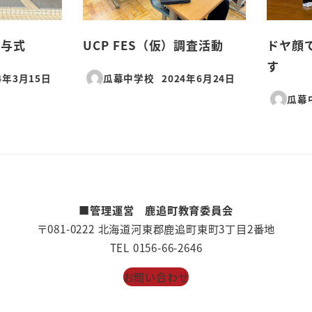
授与式
UCP FES（仮）調査活動
ドヤ顔
す
4年3月15日
瓜幕中学校
2024年6月24日
日
投稿日
瓜幕
■管理運営 鹿追町教育委員会
〒081-0222 北海道河東郡鹿追町東町3丁目2番地
TEL 0156-66-2646
お問い合わせ