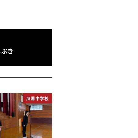
しぶき
瓜幕中学校