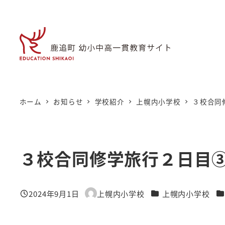
メ
イ
ン
コ
ン
テ
ン
ホーム
お知らせ
学校紹介
上幌内小学校
３校合同
ツ
へ
移
３校合同修学旅行２日目
動
カテゴリー
カ
2024年9月1日
上幌内小学校
上幌内小学校
投稿日
著
者