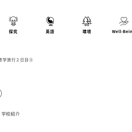
探究
英語
環境
Well-Bei
修学旅行２日目③
③
テゴリー
学校紹介