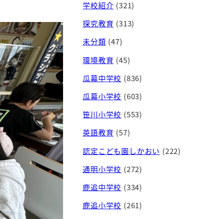
学校紹介
(321)
探究教育
(313)
未分類
(47)
環境教育
(45)
瓜幕中学校
(836)
瓜幕小学校
(603)
笹川小学校
(553)
英語教育
(57)
認定こども園しかおい
(222)
通明小学校
(272)
鹿追中学校
(334)
鹿追小学校
(261)