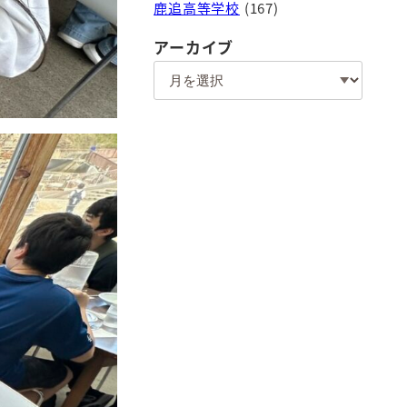
鹿追高等学校
(167)
アーカイブ
ア
ー
カ
イ
ブ