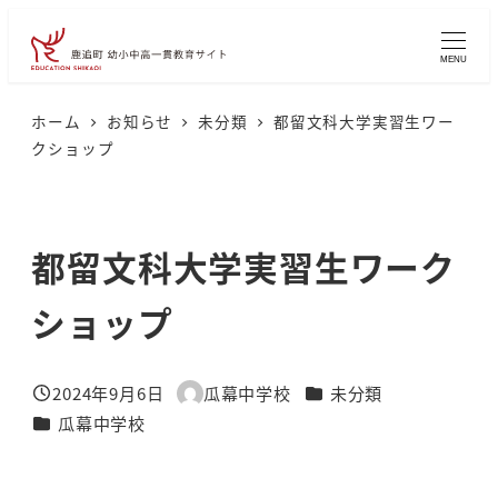
メ
イ
MENU
ン
コ
ホーム
お知らせ
未分類
都留文科大学実習生ワー
クショップ
ン
テ
ン
都留文科大学実習生ワーク
ツ
へ
ショップ
移
動
カテゴリー
2024年9月6日
瓜幕中学校
未分類
投稿日
著
カテゴリー
瓜幕中学校
者