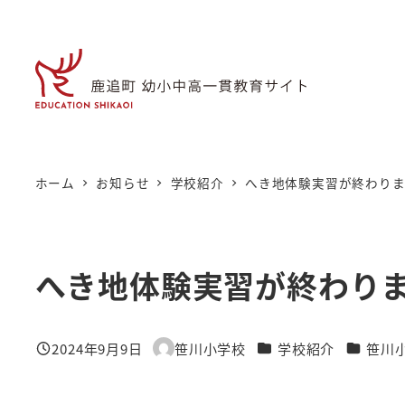
メ
イ
ン
コ
ン
テ
ン
ホーム
お知らせ
学校紹介
へき地体験実習が終わり
ツ
へ
移
へき地体験実習が終わり
動
カテゴリー
カテゴリ
2024年9月9日
笹川小学校
学校紹介
笹川
投稿日
著
者