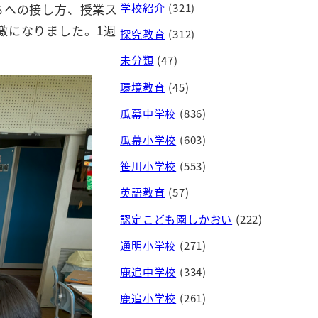
学校紹介
(321)
ちへの接し方、授業ス
激になりました。1週
探究教育
(312)
未分類
(47)
環境教育
(45)
瓜幕中学校
(836)
瓜幕小学校
(603)
笹川小学校
(553)
英語教育
(57)
認定こども園しかおい
(222)
通明小学校
(271)
鹿追中学校
(334)
鹿追小学校
(261)