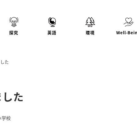
探究
英語
環境
Well-Bei
ました
ました
ー
小学校