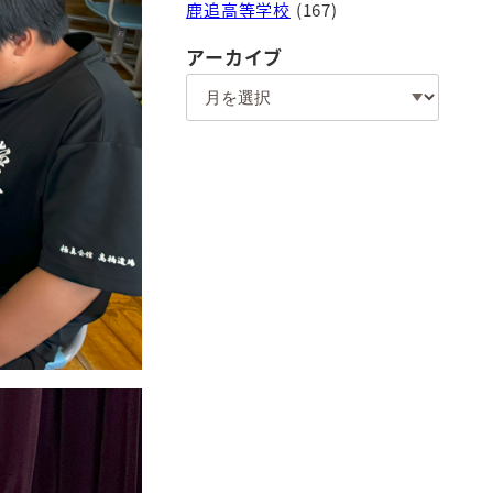
鹿追高等学校
(167)
アーカイブ
ア
ー
カ
イ
ブ