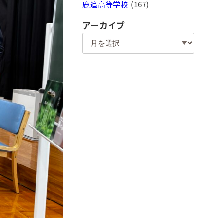
鹿追高等学校
(167)
アーカイブ
ア
ー
カ
イ
ブ