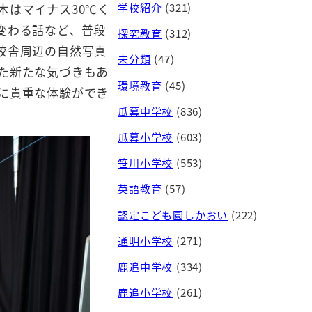
学校紹介
(321)
木はマイナス30℃く
変わる話など、普段
探究教育
(312)
校舎周辺の自然写真
未分類
(47)
た新たな気づきもあ
環境教育
(45)
に貴重な体験ができ
瓜幕中学校
(836)
瓜幕小学校
(603)
笹川小学校
(553)
英語教育
(57)
認定こども園しかおい
(222)
通明小学校
(271)
鹿追中学校
(334)
鹿追小学校
(261)