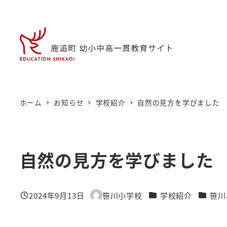
メ
イ
ン
コ
ン
テ
ン
ホーム
お知らせ
学校紹介
自然の見方を学びました
ツ
へ
移
自然の見方を学びました
動
カテゴリー
カテゴ
2024年9月13日
笹川小学校
学校紹介
笹川
投稿日
著
者