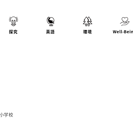
探究
英語
環境
Well-Bei
リー
小学校