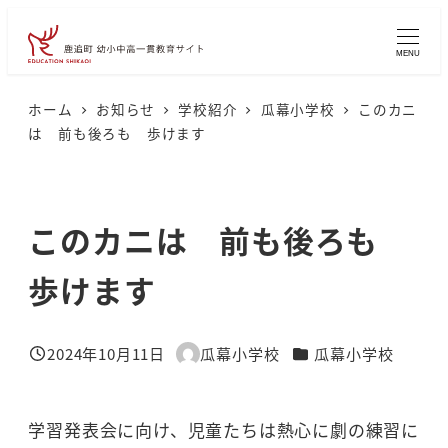
メ
イ
MENU
ン
コ
ホーム
お知らせ
学校紹介
瓜幕小学校
このカニ
は 前も後ろも 歩けます
ン
テ
ン
このカニは 前も後ろも
ツ
へ
歩けます
移
動
カテゴリー
2024年10月11日
瓜幕小学校
瓜幕小学校
投稿日
著
者
学習発表会に向け、児童たちは熱心に劇の練習に