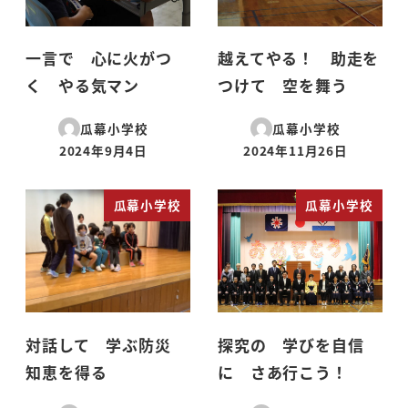
一言で 心に火がつ
越えてやる！ 助走を
く やる気マン
つけて 空を舞う
瓜幕小学校
瓜幕小学校
2024年9月4日
2024年11月26日
投稿日
投稿日
瓜幕小学校
瓜幕小学校
対話して 学ぶ防災
探究の 学びを自信
知恵を得る
に さあ行こう！