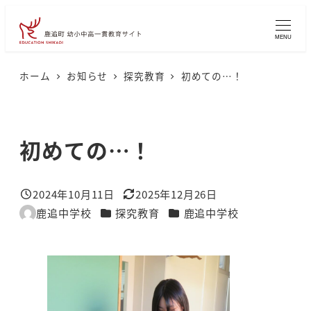
メ
イ
MENU
ン
コ
ホーム
お知らせ
探究教育
初めての…！
ン
テ
ン
初めての…！
ツ
へ
2024年10月11日
2025年12月26日
移
投稿日
更新日
カテゴリー
カテゴリー
鹿追中学校
探究教育
鹿追中学校
著
動
者