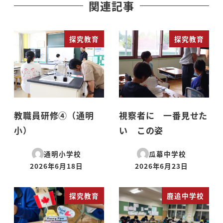
関連記事
探究教育
探究教育
教職員研修④（通明
視察者に 一番見せた
小）
い この姿
通明小学校
瓜幕中学校
2026年6月18日
2026年6月23日
投稿日
投稿日
探究教育
鹿追中学校