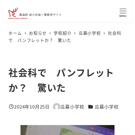
メ
イ
MENU
ン
コ
ホーム
お知らせ
学校紹介
瓜幕小学校
社会科
で パンフレットか？ 驚いた
ン
テ
ン
社会科で パンフレット
ツ
へ
か？ 驚いた
移
動
カテゴリー
2024年10月25日
瓜幕小学校
瓜幕小学校
投稿日
著
者