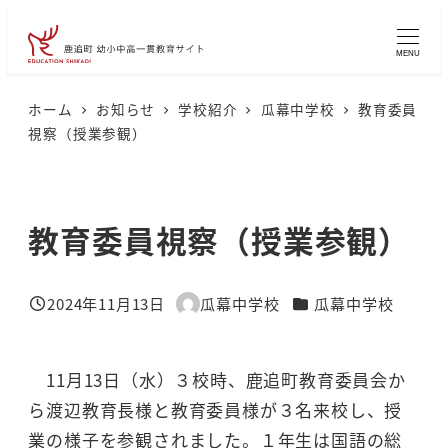
メ
イ
MENU
ン
コ
ホーム
お知らせ
学校紹介
瓜幕中学校
教育委員
視察（授業参観）
ン
テ
ン
教育委員視察（授業参観）
ツ
へ
移
カテゴリー
2024年11月13日
瓜幕中学校
瓜幕中学校
投稿日
著
動
者
11月13日（水）３校時、鹿追町教育委員会か
ら渡辺教育長様と教育委員様が３名来校し、授
業の様子を参観されました。１年生は国語の総