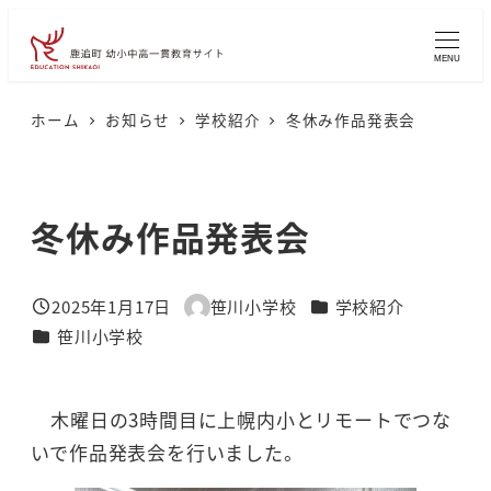
メ
イ
MENU
ン
コ
ホーム
お知らせ
学校紹介
冬休み作品発表会
ン
テ
ン
冬休み作品発表会
ツ
へ
カテゴリー
2025年1月17日
笹川小学校
学校紹介
移
投稿日
著
カテゴリー
笹川小学校
者
動
木曜日の3時間目に上幌内小とリモートでつな
いで作品発表会を行いました。