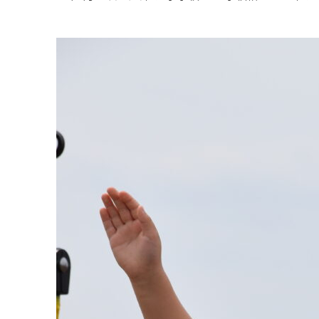
投稿日
著
者