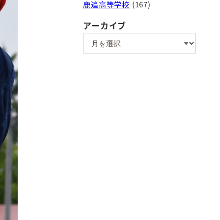
鹿追高等学校
(167)
アーカイブ
ア
ー
カ
イ
ブ