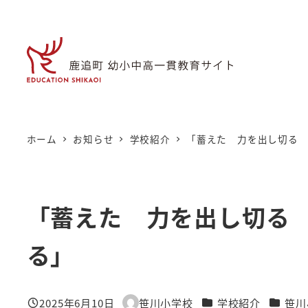
メ
イ
ン
コ
ン
テ
ン
ホーム
お知らせ
学校紹介
「蓄えた 力を出し切る
ツ
へ
移
「蓄えた 力を出し切る
動
る」
カテゴリー
カテゴ
2025年6月10日
笹川小学校
学校紹介
笹川