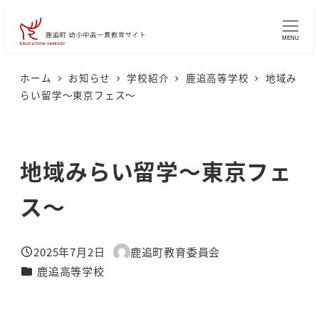
メ
イ
MENU
ン
コ
ホーム
お知らせ
学校紹介
鹿追高等学校
地域み
らい留学～東京フェス～
ン
テ
ン
地域みらい留学～東京フェ
ツ
へ
ス～
移
動
2025年7月2日
鹿追町教育委員会
投稿日
著
カテゴリー
鹿追高等学校
者