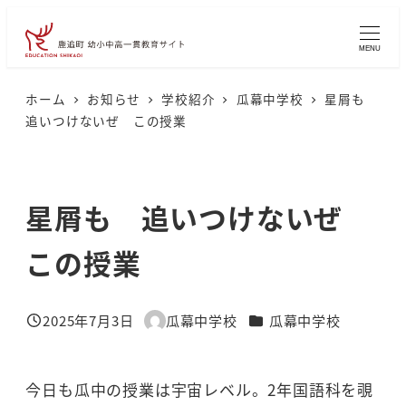
メ
イ
MENU
ン
コ
ホーム
お知らせ
学校紹介
瓜幕中学校
星屑も
追いつけないぜ この授業
ン
テ
ン
星屑も 追いつけないぜ
ツ
へ
この授業
移
動
カテゴリー
2025年7月3日
瓜幕中学校
瓜幕中学校
投稿日
著
者
今日も瓜中の授業は宇宙レベル。2年国語科を覗