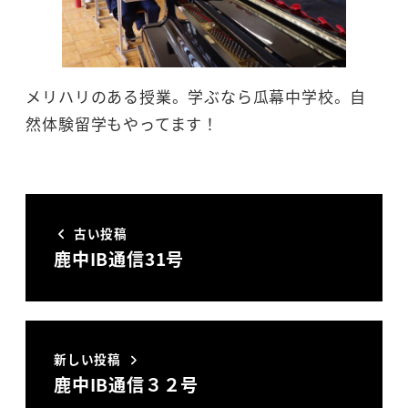
メリハリのある授業。学ぶなら瓜幕中学校。自
然体験留学もやってます！
古い投稿
鹿中IB通信31号
新しい投稿
鹿中IB通信３２号