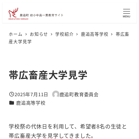
メ
イ
MENU
ン
コ
ホーム
お知らせ
学校紹介
鹿追高等学校
帯広畜
産大学見学
ン
テ
ン
帯広畜産大学見学
ツ
へ
移
2025年7月11日
鹿追町教育委員会
投稿日
著
動
カテゴリー
鹿追高等学校
者
学校祭の代休日を利用して、希望者8名の生徒と
帯広畜産大学を見学してきました。