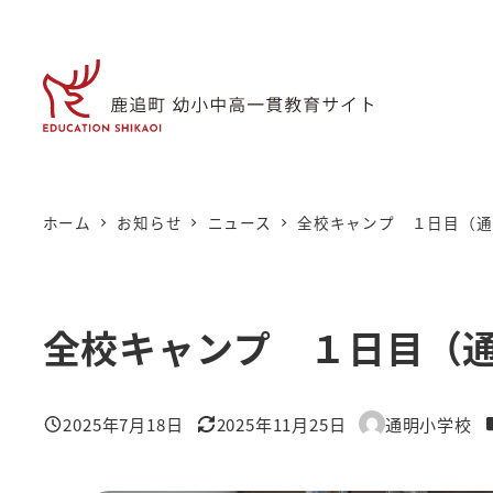
メ
イ
ン
コ
ン
テ
ン
ホーム
お知らせ
ニュース
全校キャンプ １日目（通
ツ
へ
移
全校キャンプ １日目（
動
2025年7月18日
2025年11月25日
通明小学校
投稿日
更新日
著
者