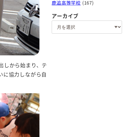
鹿追高等学校
(167)
アーカイブ
ア
ー
カ
イ
ブ
出しから始まり、テ
いに協力しながら自