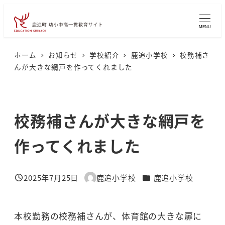
メ
イ
MENU
ン
コ
ホーム
お知らせ
学校紹介
鹿追小学校
校務補さ
んが大きな網戸を作ってくれました
ン
テ
ン
校務補さんが大きな網戸を
ツ
へ
作ってくれました
移
動
カテゴリー
2025年7月25日
鹿追小学校
鹿追小学校
投稿日
著
者
本校勤務の校務補さんが、体育館の大きな扉に