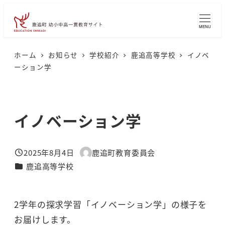
メ
イ
MENU
ン
コ
ホーム
お知らせ
学校紹介
鹿追高等学校
イノベ
ーション学
ン
テ
ン
イノベーション学
ツ
へ
移
2025年8月4日
鹿追町教育委員会
投稿日
著
動
カテゴリー
鹿追高等学校
者
2学年の探求学習「イノベーション学」の様子を
お届けします。