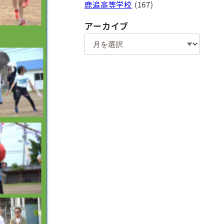
鹿追高等学校
(167)
アーカイブ
ア
ー
カ
イ
ブ