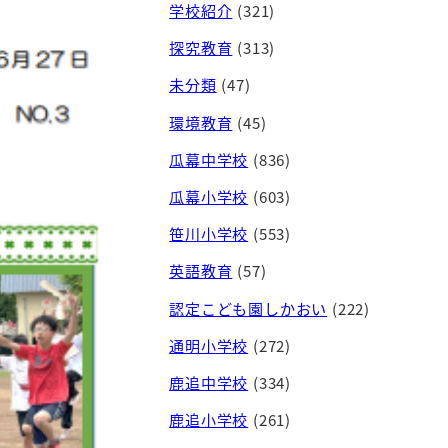
学校紹介
(321)
探究教育
(313)
未分類
(47)
環境教育
(45)
瓜幕中学校
(836)
瓜幕小学校
(603)
笹川小学校
(553)
英語教育
(57)
認定こども園しかおい
(222)
通明小学校
(272)
鹿追中学校
(334)
鹿追小学校
(261)