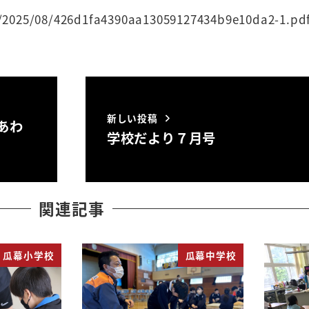
s/2025/08/426d1fa4390aa13059127434b9e10da2-1.pd
新しい投稿
あわ
学校だより７月号
関連記事
瓜幕小学校
瓜幕中学校