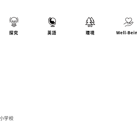
探究
英語
環境
Well-Bei
リー
小学校