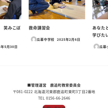
 笑みこぼ
救命講習会
あなた
学びた
瓜幕中学校
2025年2月6日
投稿日
4年5月30日
瓜幕
日
■管理運営 鹿追町教育委員会
〒081-0222 北海道河東郡鹿追町東町3丁目2番地
TEL 0156-66-2646