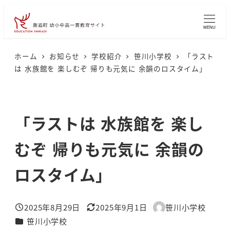
メ
イ
MENU
ン
コ
ホーム
お知らせ
学校紹介
笹川小学校
「ラスト
は 水族館を 楽しむぞ 帰りも元気に 余韻のロスタイム」
ン
テ
ン
「ラストは 水族館を 楽し
ツ
へ
むぞ 帰りも元気に 余韻の
移
動
ロスタイム」
2025年8月29日
2025年9月1日
笹川小学校
投稿日
更新日
著
カテゴリー
笹川小学校
者