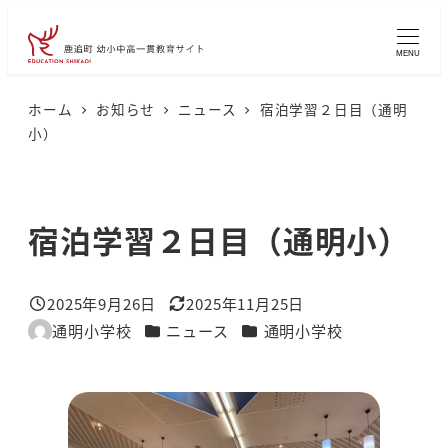
メ
イ
MENU
ン
コ
ホーム
お知らせ
ニュース
宿泊学習２日目（通明
小）
ン
テ
ン
宿泊学習２日目（通明小）
ツ
へ
移
2025年9月26日
2025年11月25日
投稿日
更新日
動
カテゴリー
カテゴリー
通明小学校
ニュース
通明小学校
著
者