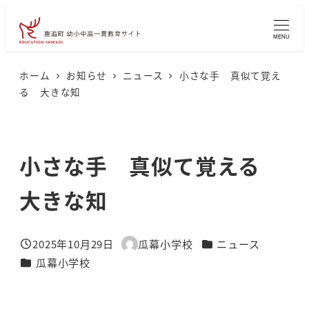
メ
イ
MENU
ン
コ
ホーム
お知らせ
ニュース
小さな手 真似て覚え
る 大きな知
ン
テ
ン
小さな手 真似て覚える
ツ
へ
大きな知
移
動
カテゴリー
2025年10月29日
瓜幕小学校
ニュース
投稿日
著
カテゴリー
瓜幕小学校
者