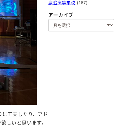
鹿追高等学校
(167)
アーカイブ
ア
ー
カ
イ
ブ
りに工夫したり、アド
で欲しいと思います。