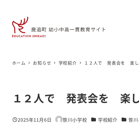
メ
イ
ン
コ
ン
テ
ン
ホーム
お知らせ
学校紹介
１２人で 発表会を 楽
ツ
へ
移
１２人で 発表会を 楽
動
カテゴリー
カテゴ
2025年11月6日
笹川小学校
学校紹介
笹川
投稿日
著
者