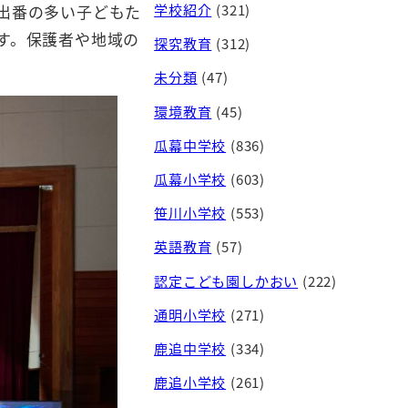
学校紹介
(321)
出番の多い子どもた
す。保護者や地域の
探究教育
(312)
未分類
(47)
環境教育
(45)
瓜幕中学校
(836)
瓜幕小学校
(603)
笹川小学校
(553)
英語教育
(57)
認定こども園しかおい
(222)
通明小学校
(271)
鹿追中学校
(334)
鹿追小学校
(261)