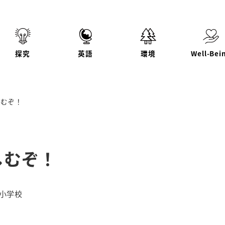
探究
英語
環境
Well-Bei
しむぞ！
しむぞ！
リー
小学校