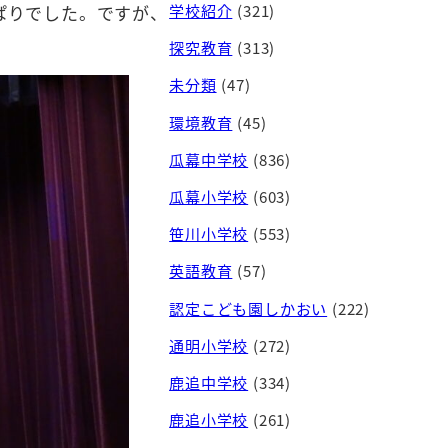
学校紹介
(321)
ぱりでした。ですが、
探究教育
(313)
未分類
(47)
環境教育
(45)
瓜幕中学校
(836)
瓜幕小学校
(603)
笹川小学校
(553)
英語教育
(57)
認定こども園しかおい
(222)
通明小学校
(272)
鹿追中学校
(334)
鹿追小学校
(261)