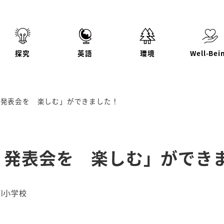
探究
英語
環境
Well-Bei
 発表会を 楽しむ」ができました！
 発表会を 楽しむ」ができ
リー
川小学校