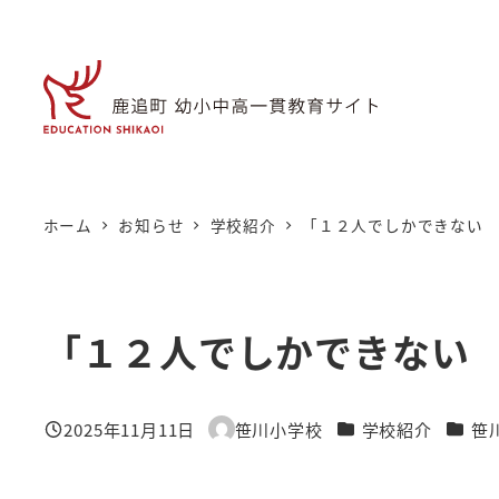
メ
イ
ン
コ
ン
テ
ン
ホーム
お知らせ
学校紹介
「１２人でしかできない
ツ
へ
移
「１２人でしかできない
動
カテゴリー
カテゴ
2025年11月11日
笹川小学校
学校紹介
笹
投稿日
著
者