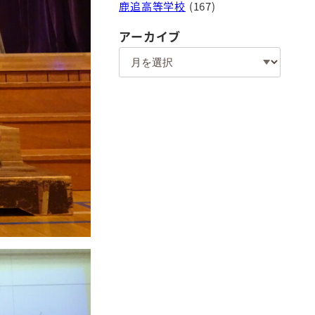
鹿追高等学校
(167)
アーカイブ
ア
ー
カ
イ
ブ