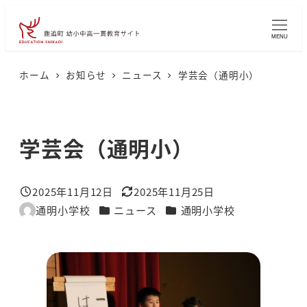
メ
イ
MENU
ン
コ
ホーム
お知らせ
ニュース
学芸会（通明小）
ン
テ
ン
学芸会（通明小）
ツ
へ
2025年11月12日
2025年11月25日
移
投稿日
更新日
カテゴリー
カテゴリー
通明小学校
ニュース
通明小学校
著
動
者