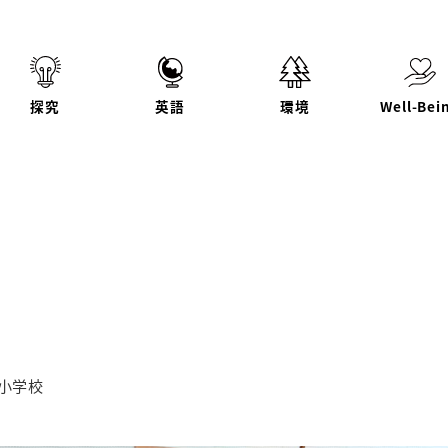
探究
英語
環境
Well-Bei
）
リー
小学校