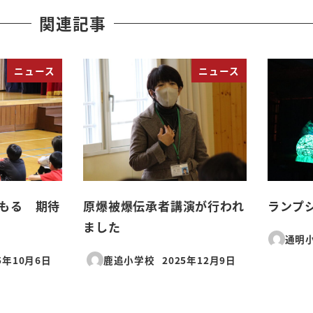
関連記事
ニュース
ニュース
もる 期待
原爆被爆伝承者講演が行われ
ランプ
ました
通明
5年10月6日
鹿追小学校
2025年12月9日
日
投稿日