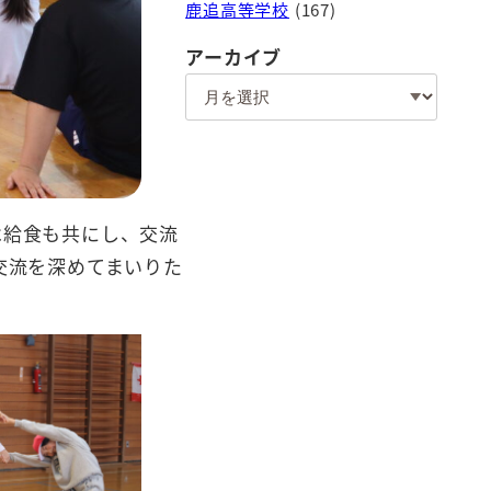
鹿追高等学校
(167)
アーカイブ
ア
ー
カ
イ
ブ
は給食も共にし、交流
交流を深めてまいりた