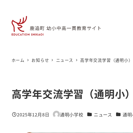
メ
イ
ン
コ
ン
テ
ン
ホーム
お知らせ
ニュース
高学年交流学習（通明小）
ツ
へ
移
高学年交流学習（通明小
動
カテゴリー
カテゴ
2025年12月8日
通明小学校
ニュース
通明
投稿日
著
者