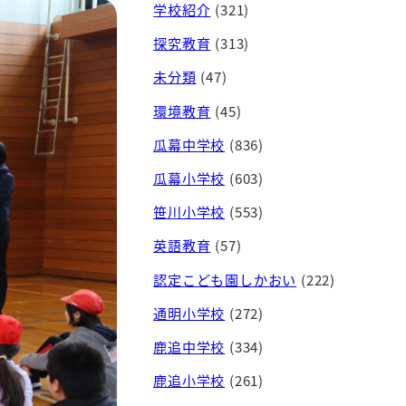
学校紹介
(321)
探究教育
(313)
未分類
(47)
環境教育
(45)
瓜幕中学校
(836)
瓜幕小学校
(603)
笹川小学校
(553)
英語教育
(57)
認定こども園しかおい
(222)
通明小学校
(272)
鹿追中学校
(334)
鹿追小学校
(261)